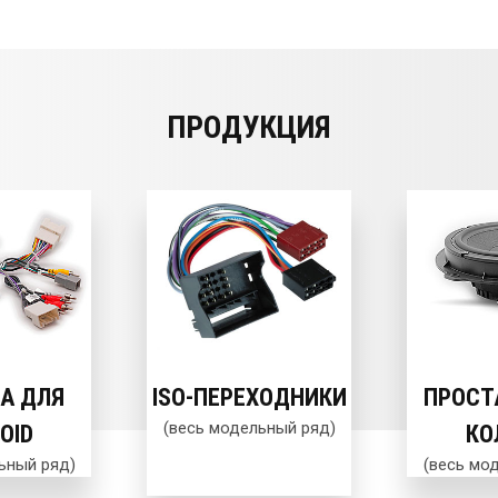
ПРОДУКЦИЯ
А ДЛЯ
ISO-ПЕРЕХОДНИКИ
ПРОСТ
(весь модельный ряд)
OID
КО
ьный ряд)
(весь мо